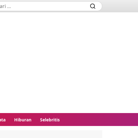
ata
Hiburan
Selebritis