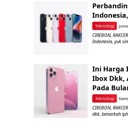
Perbandin
Indonesia
Teknologi
Jumat
CIREBON, RAKCER.
Indonesia, yuk s
Ini Harga 
Ibox Dkk,
Pada Bula
Teknologi
Kamis
CIREBON, RAKCER.I
dkk, benarkah iph