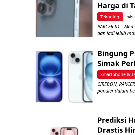
Harga di 
Teknologi
Rabu,
RAKCER.ID – Mema
dan jadi lebih mas
Bingung Pi
Simak Pe
Smartphone & Ta
CIREBON, RAKCER.
populer dalam beb
Prediksi 
Drastis Hi