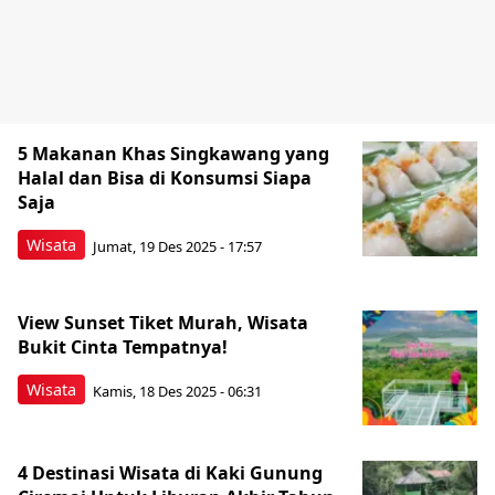
5 Makanan Khas Singkawang yang
Halal dan Bisa di Konsumsi Siapa
Saja
Wisata
Jumat, 19 Des 2025 - 17:57
View Sunset Tiket Murah, Wisata
Bukit Cinta Tempatnya!
Wisata
Kamis, 18 Des 2025 - 06:31
4 Destinasi Wisata di Kaki Gunung