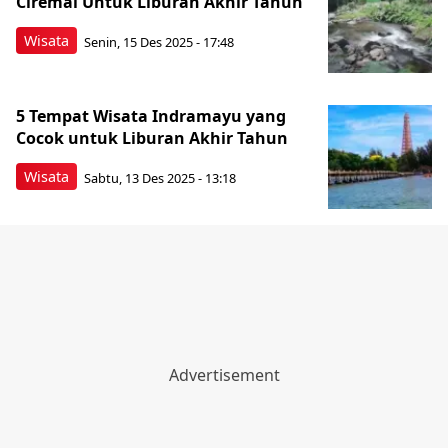
Ciremai Untuk Liburan Akhir Tahun
Wisata
Senin, 15 Des 2025 - 17:48
5 Tempat Wisata Indramayu yang
Cocok untuk Liburan Akhir Tahun
Wisata
Sabtu, 13 Des 2025 - 13:18