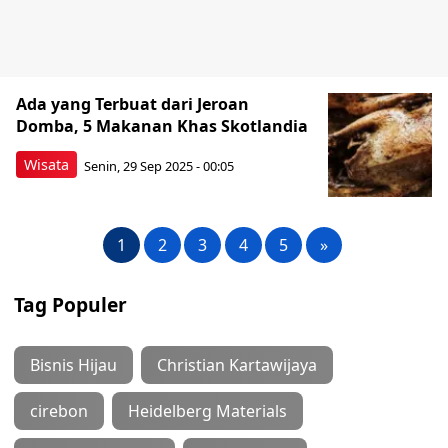
Ada yang Terbuat dari Jeroan
Domba, 5 Makanan Khas Skotlandia
Wisata
Senin, 29 Sep 2025 - 00:05
1
2
3
4
5
»
Tag Populer
Bisnis Hijau
Christian Kartawijaya
cirebon
Heidelberg Materials