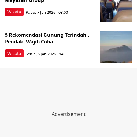
Mayasari Group
Wisata
Rabu, 7 Jan 2026 - 03:00
5 Rekomendasi Gunung Terindah ,
Pendaki Wajib Coba!
Wisata
Senin, 5 Jan 2026 - 14:35