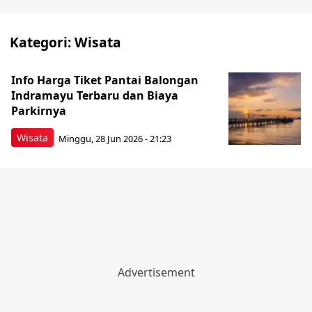
Kategori:
Wisata
Info Harga Tiket Pantai Balongan
Indramayu Terbaru dan Biaya
Parkirnya
Wisata
Minggu, 28 Jun 2026 - 21:23