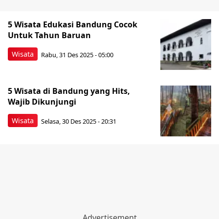
5 Wisata Edukasi Bandung Cocok
Untuk Tahun Baruan
Wisata
Rabu, 31 Des 2025 - 05:00
5 Wisata di Bandung yang Hits,
Wajib Dikunjungi
Wisata
Selasa, 30 Des 2025 - 20:31