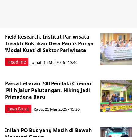
Field Research, Institut Pariwisata
Trisakti Buktikan Desa Paniis Punya
'Modal Kuat' di Sektor Pariwisata
Headline
Jumat, 15 Mei 2026 - 13:40
Pasca Lebaran 700 Pendaki Ciremai
Pilih Jalur Palutungan, Hiking Jadi
Primadona Baru
Jawa Barat
Rabu, 25 Mar 2026 - 15:26
Inilah PO Bus yang Masih di Bawah