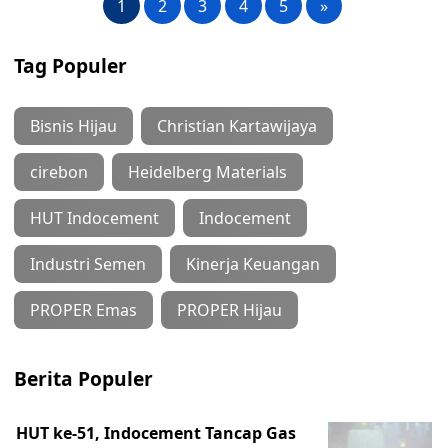
1
2
3
4
5
»
Tag Populer
Bisnis Hijau
Christian Kartawijaya
cirebon
Heidelberg Materials
HUT Indocement
Indocement
Industri Semen
Kinerja Keuangan
PROPER Emas
PROPER Hijau
Berita Populer
HUT ke-51, Indocement Tancap Gas