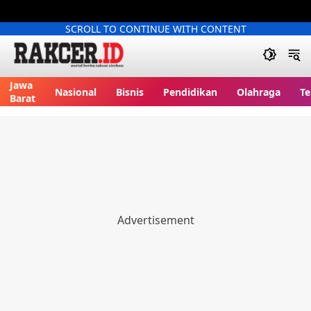
SCROLL TO CONTINUE WITH CONTENT
Jawa
Nasional
Bisnis
Pendidikan
Olahraga
Te
Barat