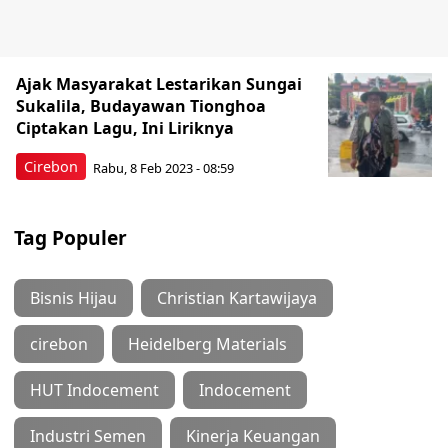
Ajak Masyarakat Lestarikan Sungai
Sukalila, Budayawan Tionghoa
Ciptakan Lagu, Ini Liriknya
Cirebon
Rabu, 8 Feb 2023 - 08:59
Tag Populer
Bisnis Hijau
Christian Kartawijaya
cirebon
Heidelberg Materials
HUT Indocement
Indocement
Industri Semen
Kinerja Keuangan