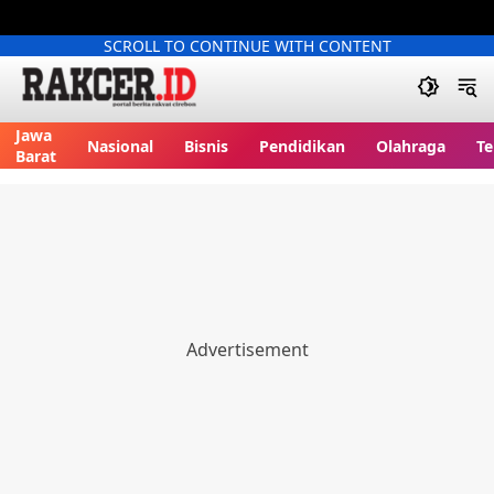
SCROLL TO CONTINUE WITH CONTENT
Jawa
Nasional
Bisnis
Pendidikan
Olahraga
Te
Barat