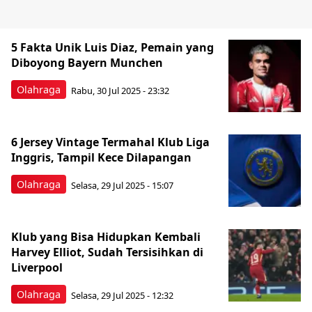
5 Fakta Unik Luis Diaz, Pemain yang
Diboyong Bayern Munchen
Olahraga
Rabu, 30 Jul 2025 - 23:32
6 Jersey Vintage Termahal Klub Liga
Inggris, Tampil Kece Dilapangan
Olahraga
Selasa, 29 Jul 2025 - 15:07
Klub yang Bisa Hidupkan Kembali
Harvey Elliot, Sudah Tersisihkan di
Liverpool
Olahraga
Selasa, 29 Jul 2025 - 12:32