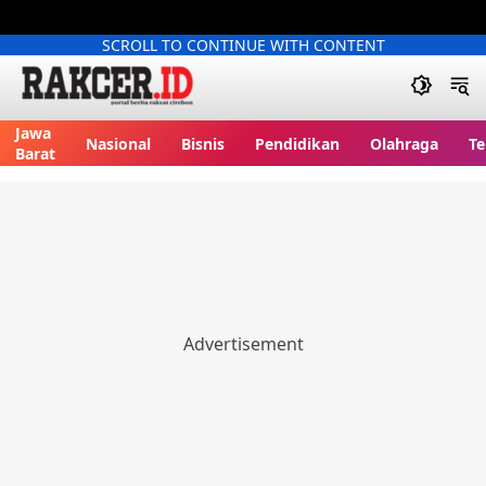
SCROLL TO CONTINUE WITH CONTENT
Jawa
Nasional
Bisnis
Pendidikan
Olahraga
Te
Barat