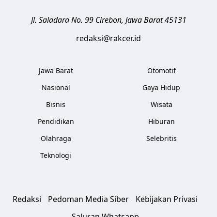
Jl. Saladara No. 99
Cirebon
,
Jawa Barat
45131
redaksi@rakcer.id
Jawa Barat
Otomotif
Nasional
Gaya Hidup
Bisnis
Wisata
Pendidikan
Hiburan
Olahraga
Selebritis
Teknologi
Redaksi
Pedoman Media Siber
Kebijakan Privasi
Saluran Whatsapp