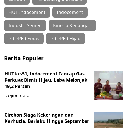
HUT Indocement
Indocement
Industri Semen
Kinerja Keuangan
PROPER Emas
PROPER Hijau
Berita Populer
HUT ke-51, Indocement Tancap Gas
Perkuat Bisnis Hijau, Laba Melonjak
19,2 Persen
5 Agustus 2026
Cirebon Siaga Kekeringan dan
Karhutla, Berlaku Hingga September