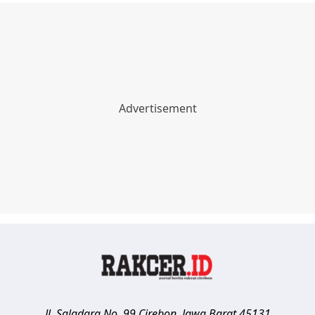
Jl. Saladara No. 99
Cirebon
,
Jawa Barat
45131