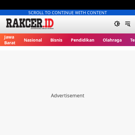
SCROLL TO CONTINUE WITH CONTENT
Jawa
Nasional
Bisnis
Pendidikan
Olahraga
Te
Barat