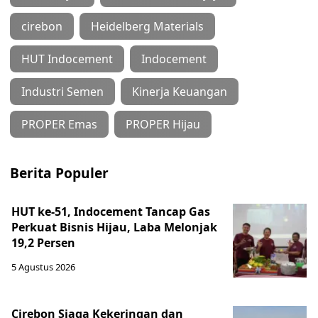
cirebon
Heidelberg Materials
HUT Indocement
Indocement
Industri Semen
Kinerja Keuangan
PROPER Emas
PROPER Hijau
Berita Populer
HUT ke-51, Indocement Tancap Gas
Perkuat Bisnis Hijau, Laba Melonjak
19,2 Persen
5 Agustus 2026
Cirebon Siaga Kekeringan dan