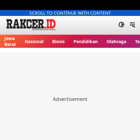
SCROLL TO CONTINUE WITH CONTENT
Jawa
Nasional
Bisnis
Pendidikan
Olahraga
Te
Barat