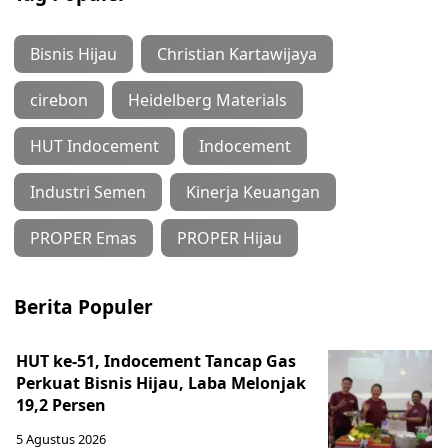
Bisnis Hijau
Christian Kartawijaya
cirebon
Heidelberg Materials
HUT Indocement
Indocement
Industri Semen
Kinerja Keuangan
PROPER Emas
PROPER Hijau
Berita Populer
HUT ke-51, Indocement Tancap Gas
Perkuat Bisnis Hijau, Laba Melonjak
19,2 Persen
5 Agustus 2026