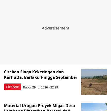
Cirebon Siaga Kekeringan dan
Karhutla, Berlaku Hingga September
Cirebon
Rabu, 29 Jul 2026 - 22:29
Material Urugan Proyek Migas Desa