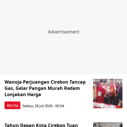
Wanoja Perjuangan Cirebon Tancap
Gas, Gelar Pangan Murah Redam
Lonjakan Harga
Berita
Selasa, 28 Jul 2026 - 00:54
Tahun Depan Kota Cirebon Tuan