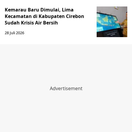
Kemarau Baru Dimulai, Lima
Kecamatan di Kabupaten Cirebon
Sudah Krisis Air Bersih
28 Juli 2026