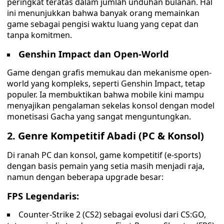
peringkat teratas dalam jumlah unduhan bulanan. Hal
ini menunjukkan bahwa banyak orang memainkan
game sebagai pengisi waktu luang yang cepat dan
tanpa komitmen.
Genshin Impact dan Open-World
Game dengan grafis memukau dan mekanisme open-
world yang kompleks, seperti Genshin Impact, tetap
populer. Ia membuktikan bahwa mobile kini mampu
menyajikan pengalaman sekelas konsol dengan model
monetisasi Gacha yang sangat menguntungkan.
2. Genre Kompetitif Abadi (PC & Konsol)
Di ranah PC dan konsol, game kompetitif (e-sports)
dengan basis pemain yang setia masih menjadi raja,
namun dengan beberapa upgrade besar:
FPS Legendaris:
Counter-Strike 2 (CS2) sebagai evolusi dari CS:GO,