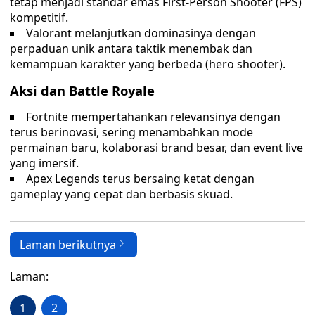
tetap menjadi standar emas First-Person Shooter (FPS)
kompetitif.
Valorant melanjutkan dominasinya dengan
perpaduan unik antara taktik menembak dan
kemampuan karakter yang berbeda (hero shooter).
Aksi dan Battle Royale
Fortnite mempertahankan relevansinya dengan
terus berinovasi, sering menambahkan mode
permainan baru, kolaborasi brand besar, dan event live
yang imersif.
Apex Legends terus bersaing ketat dengan
gameplay yang cepat dan berbasis skuad.
Laman berikutnya
Laman:
1
2