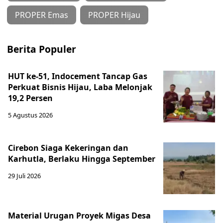
PROPER Emas
PROPER Hijau
Berita Populer
HUT ke-51, Indocement Tancap Gas
Perkuat Bisnis Hijau, Laba Melonjak
19,2 Persen
5 Agustus 2026
Cirebon Siaga Kekeringan dan
Karhutla, Berlaku Hingga September
29 Juli 2026
Material Urugan Proyek Migas Desa