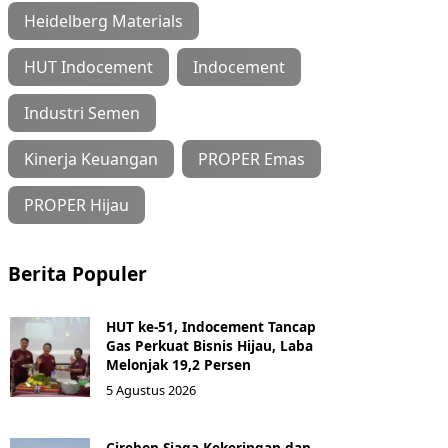
Heidelberg Materials
HUT Indocement
Indocement
Industri Semen
Kinerja Keuangan
PROPER Emas
PROPER Hijau
Berita Populer
HUT ke-51, Indocement Tancap
Gas Perkuat Bisnis Hijau, Laba
Melonjak 19,2 Persen
5 Agustus 2026
Cirebon Siaga Kekeringan dan