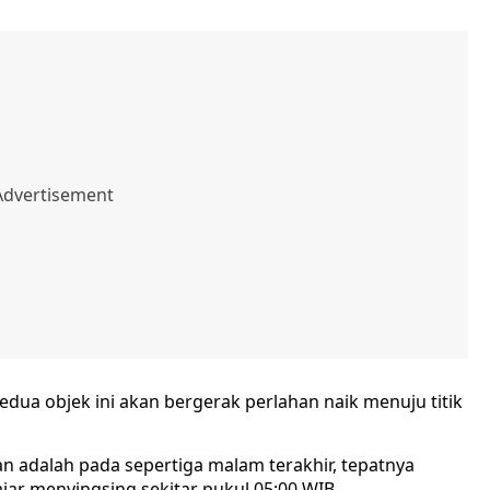
dua objek ini akan bergerak perlahan naik menuju titik
 adalah pada sepertiga malam terakhir, tepatnya
jar menyingsing sekitar pukul 05:00 WIB.