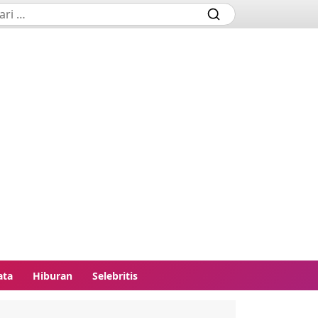
ata
Hiburan
Selebritis