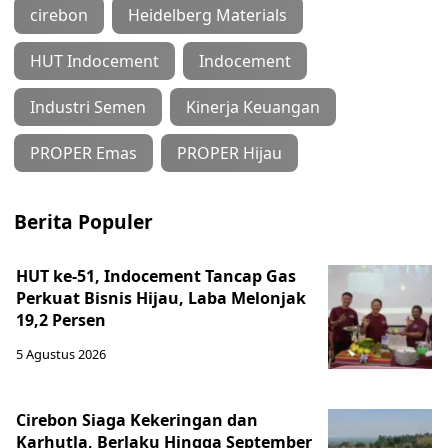
cirebon
Heidelberg Materials
HUT Indocement
Indocement
Industri Semen
Kinerja Keuangan
PROPER Emas
PROPER Hijau
Berita Populer
HUT ke-51, Indocement Tancap Gas
Perkuat Bisnis Hijau, Laba Melonjak
19,2 Persen
5 Agustus 2026
Cirebon Siaga Kekeringan dan
Karhutla, Berlaku Hingga September