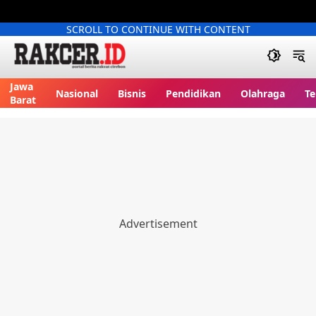
SCROLL TO CONTINUE WITH CONTENT
Jawa
Nasional
Bisnis
Pendidikan
Olahraga
Te
Barat