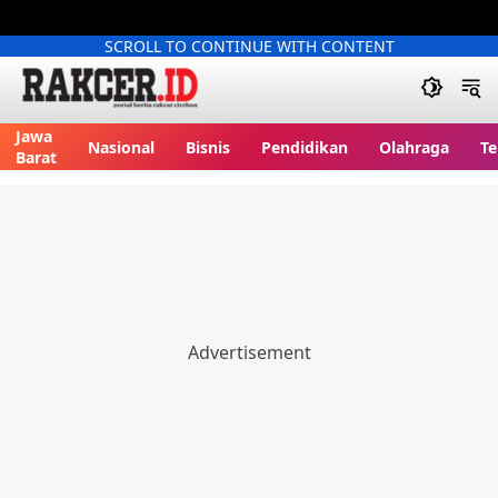
SCROLL TO CONTINUE WITH CONTENT
Jawa
Nasional
Bisnis
Pendidikan
Olahraga
Te
Barat