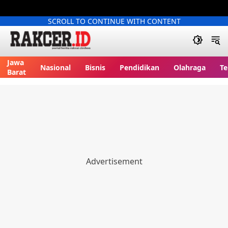
SCROLL TO CONTINUE WITH CONTENT
Jawa
Nasional
Bisnis
Pendidikan
Olahraga
Te
Barat