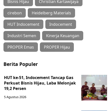
Bisnis Hijau
Christian Kartawijaya
cirebon
Heidelberg Materials
HUT Indocement
Indocement
Industri Semen
Kinerja Keuangan
PROPER Emas
PROPER Hijau
Berita Populer
HUT ke-51, Indocement Tancap Gas
Perkuat Bisnis Hijau, Laba Melonjak
19,2 Persen
5 Agustus 2026