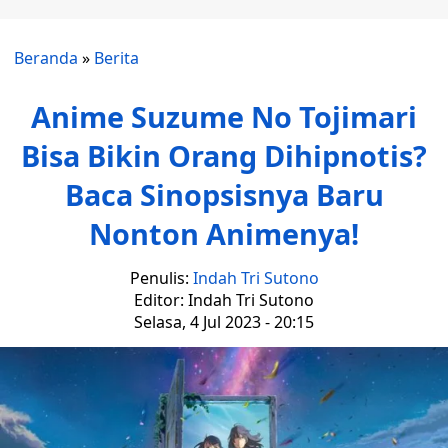
Beranda
»
Berita
Anime Suzume No Tojimari
Bisa Bikin Orang Dihipnotis?
Baca Sinopsisnya Baru
Nonton Animenya!
Penulis:
Indah Tri Sutono
Editor: Indah Tri Sutono
Selasa, 4 Jul 2023 - 20:15