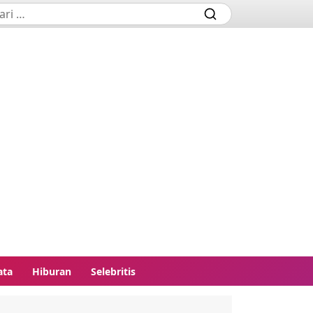
ata
Hiburan
Selebritis