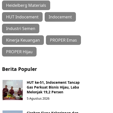
Heidelberg Materials
HUT Indocement
Indocement
Industri Semen
Kinerja Keuangan
PROPER Emas
PROPER Hijau
Berita Populer
HUT ke-51, Indocement Tancap
Gas Perkuat Bisnis Hijau, Laba
Melonjak 19,2 Persen
5 Agustus 2026
Cirebon Siaga Kekeringan dan