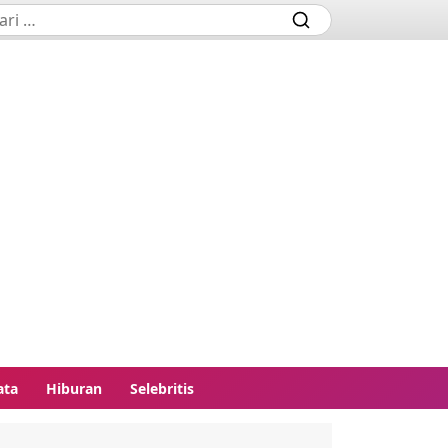
ata
Hiburan
Selebritis