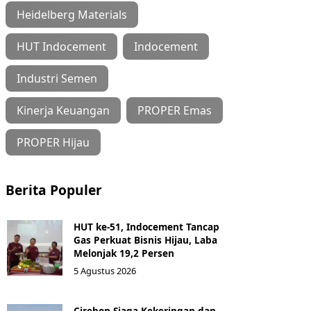
Heidelberg Materials
HUT Indocement
Indocement
Industri Semen
Kinerja Keuangan
PROPER Emas
PROPER Hijau
Berita Populer
HUT ke-51, Indocement Tancap
Gas Perkuat Bisnis Hijau, Laba
Melonjak 19,2 Persen
5 Agustus 2026
Cirebon Siaga Kekeringan dan