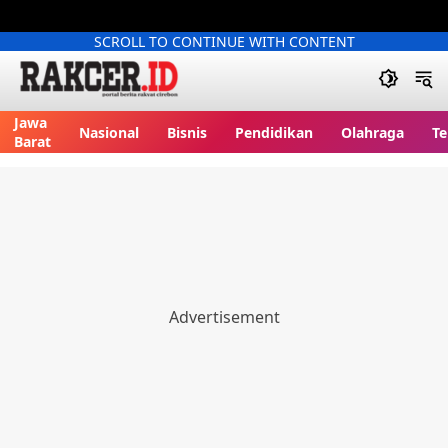
SCROLL TO CONTINUE WITH CONTENT
Jawa
Nasional
Bisnis
Pendidikan
Olahraga
Te
Barat