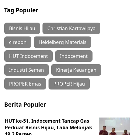
Tag Populer
Bisnis Hijau
Christian Kartawijaya
cirebon
Heidelberg Materials
HUT Indocement
Indocement
Industri Semen
Kinerja Keuangan
PROPER Emas
PROPER Hijau
Berita Populer
HUT ke-51, Indocement Tancap Gas
Perkuat Bisnis Hijau, Laba Melonjak
19,2 Persen