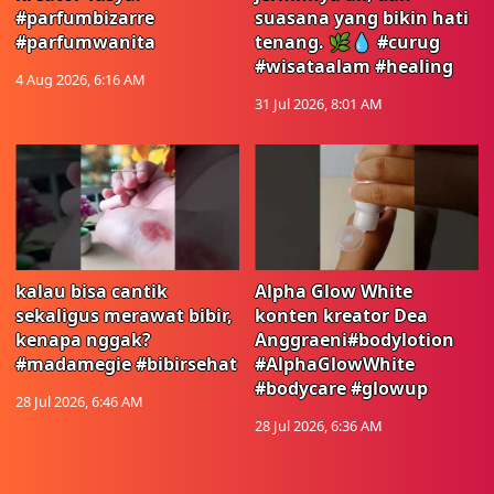
#parfumbizarre
suasana yang bikin hati
#parfumwanita
tenang. 🌿💧 #curug
#wisataalam #healing
4 Aug 2026, 6:16 AM
31 Jul 2026, 8:01 AM
kalau bisa cantik
Alpha Glow White
sekaligus merawat bibir,
konten kreator Dea
kenapa nggak?
Anggraeni#bodylotion
#madamegie #bibirsehat
#AlphaGlowWhite
#bodycare #glowup
28 Jul 2026, 6:46 AM
28 Jul 2026, 6:36 AM