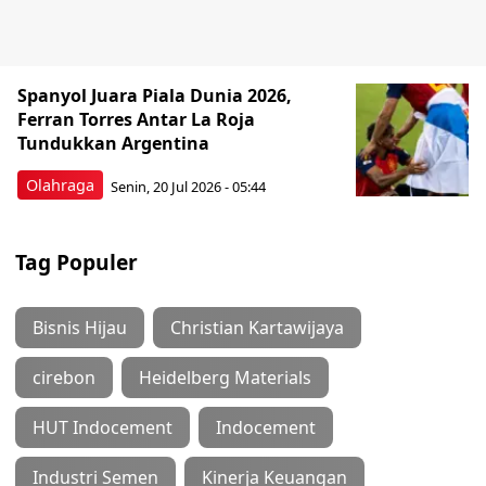
Spanyol Juara Piala Dunia 2026,
Ferran Torres Antar La Roja
Tundukkan Argentina
Olahraga
Senin, 20 Jul 2026 - 05:44
Tag Populer
Bisnis Hijau
Christian Kartawijaya
cirebon
Heidelberg Materials
HUT Indocement
Indocement
Industri Semen
Kinerja Keuangan