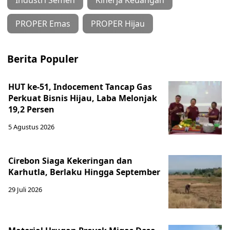
Industri Semen
Kinerja Keuangan
PROPER Emas
PROPER Hijau
Berita Populer
HUT ke-51, Indocement Tancap Gas
Perkuat Bisnis Hijau, Laba Melonjak
19,2 Persen
5 Agustus 2026
Cirebon Siaga Kekeringan dan
Karhutla, Berlaku Hingga September
29 Juli 2026