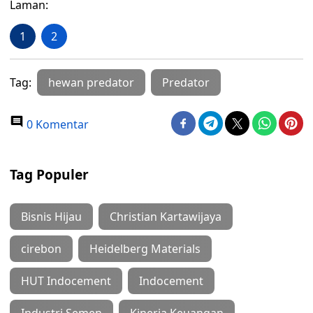
Laman:
1
2
Tag:
hewan predator
Predator
0 Komentar
Tag Populer
Bisnis Hijau
Christian Kartawijaya
cirebon
Heidelberg Materials
HUT Indocement
Indocement