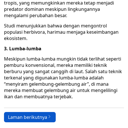
tropis, yang memungkinkan mereka tetap menjadi
predator dominan meskipun lingkungannya
mengalami perubahan besar.
Studi menunjukkan bahwa dengan mengontrol
populasi herbivora, harimau menjaga keseimbangan
ekosistem.
3. Lumba-lumba
Meskipun lumba-lumba mungkin tidak terlihat seperti
pemburu konvensional, mereka memiliki teknik
berburu yang sangat canggih di laut. Salah satu teknik
terkenal yang digunakan lumba-lumba adalah
“menyiram gelembung-gelembung air”, di mana
mereka membuat gelembung air untuk mengelilingi
ikan dan membuatnya terjebak.
Laman berikutnya