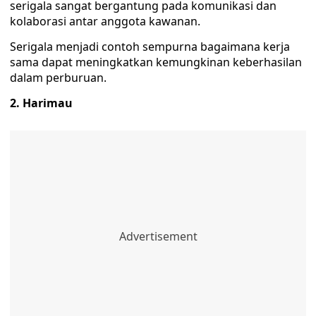
serigala sangat bergantung pada komunikasi dan
kolaborasi antar anggota kawanan.
Serigala menjadi contoh sempurna bagaimana kerja
sama dapat meningkatkan kemungkinan keberhasilan
dalam perburuan.
2. Harimau