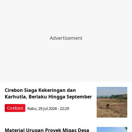
Cirebon Siaga Kekeringan dan
Karhutla, Berlaku Hingga September
Cirebon
Rabu, 29 Jul 2026 - 22:29
Material Urugan Proyek Migas Desa