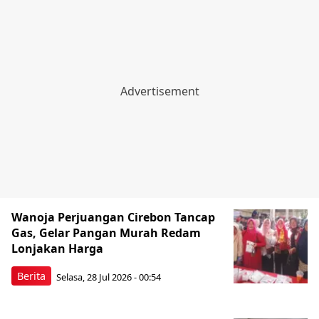
Wanoja Perjuangan Cirebon Tancap
Gas, Gelar Pangan Murah Redam
Lonjakan Harga
Berita
Selasa, 28 Jul 2026 - 00:54