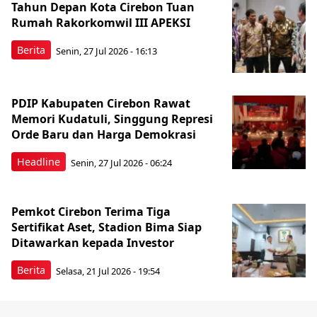
Tahun Depan Kota Cirebon Tuan
Rumah Rakorkomwil III APEKSI
Berita
Senin, 27 Jul 2026 - 16:13
PDIP Kabupaten Cirebon Rawat
Memori Kudatuli, Singgung Represi
Orde Baru dan Harga Demokrasi
Headline
Senin, 27 Jul 2026 - 06:24
Pemkot Cirebon Terima Tiga
Sertifikat Aset, Stadion Bima Siap
Ditawarkan kepada Investor
Berita
Selasa, 21 Jul 2026 - 19:54