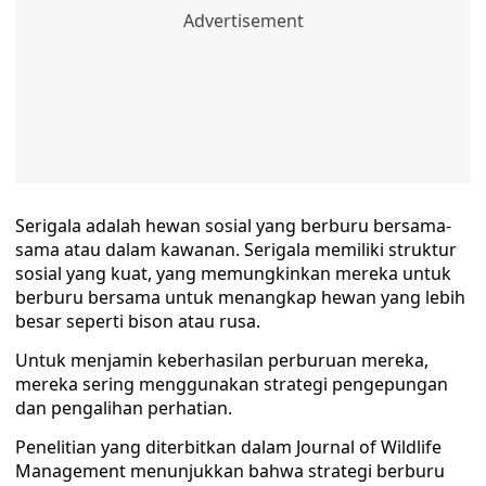
Serigala adalah hewan sosial yang berburu bersama-
sama atau dalam kawanan. Serigala memiliki struktur
sosial yang kuat, yang memungkinkan mereka untuk
berburu bersama untuk menangkap hewan yang lebih
besar seperti bison atau rusa.
Untuk menjamin keberhasilan perburuan mereka,
mereka sering menggunakan strategi pengepungan
dan pengalihan perhatian.
Penelitian yang diterbitkan dalam Journal of Wildlife
Management menunjukkan bahwa strategi berburu