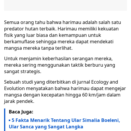
Semua orang tahu bahwa harimau adalah salah satu
predator hutan terbaik. Harimau memiliki kekuatan
fisik yang luar biasa dan kemampuan untuk
berkamuflase sehingga mereka dapat mendekati
mangsa mereka tanpa terlihat.
Untuk menjamin keberhasilan serangan mereka,
mereka sering menggunakan taktik berburu yang
sangat strategis.
Sebuah studi yang diterbitkan di jurnal Ecology and
Evolution menyatakan bahwa harimau dapat mengejar
mangsa dengan kecepatan hingga 60 km/jam dalam
jarak pendek.
Baca Juga:
5 Fakta Menarik Tentang Ular Simalia Boeleni,
Ular Sanca yang Sangat Langka