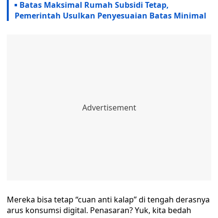
Batas Maksimal Rumah Subsidi Tetap,
Pemerintah Usulkan Penyesuaian Batas Minimal
Mereka bisa tetap “cuan anti kalap” di tengah derasnya
arus konsumsi digital. Penasaran? Yuk, kita bedah