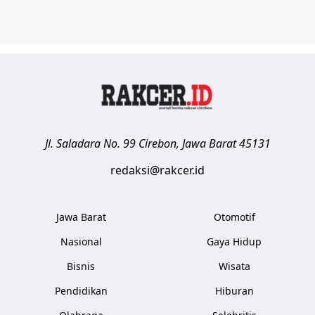
Jl. Saladara No. 99
Cirebon
,
Jawa Barat
45131
redaksi@rakcer.id
Jawa Barat
Otomotif
Nasional
Gaya Hidup
Bisnis
Wisata
Pendidikan
Hiburan