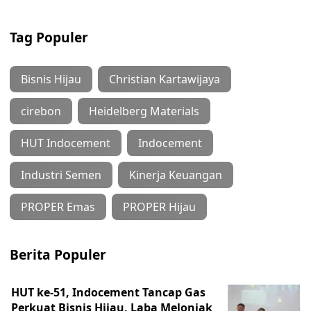
Tag Populer
Bisnis Hijau
Christian Kartawijaya
cirebon
Heidelberg Materials
HUT Indocement
Indocement
Industri Semen
Kinerja Keuangan
PROPER Emas
PROPER Hijau
Berita Populer
HUT ke-51, Indocement Tancap Gas
Perkuat Bisnis Hijau, Laba Melonjak