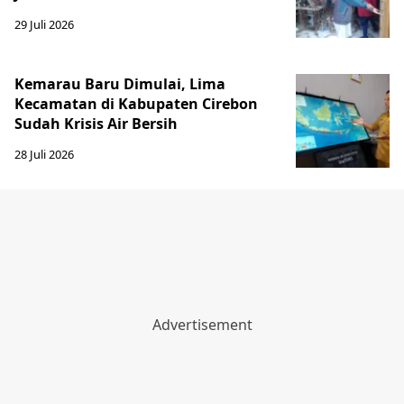
29 Juli 2026
Kemarau Baru Dimulai, Lima
Kecamatan di Kabupaten Cirebon
Sudah Krisis Air Bersih
28 Juli 2026