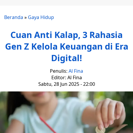
Beranda
»
Gaya Hidup
Cuan Anti Kalap, 3 Rahasia
Gen Z Kelola Keuangan di Era
Digital!
Penulis:
Al Fina
Editor: Al Fina
Sabtu, 28 Jun 2025 - 22:00