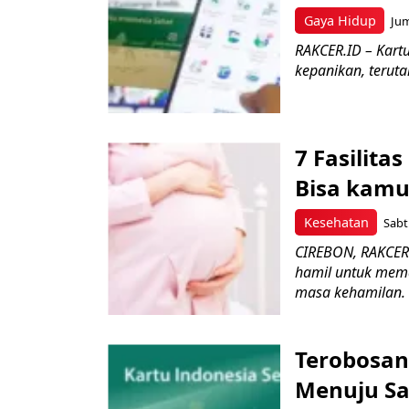
Gaya Hidup
Jum
RAKCER.ID – Kart
kepanikan, terut
7 Fasilita
Bisa kamu
Kesehatan
Sabt
CIREBON, RAKCER.
hamil untuk mem
masa kehamilan. Fa
Terobosan
Menuju Sat