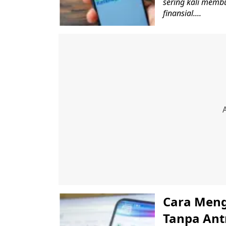
sering kali memb
finansial....
Cara Meng
Tanpa Ant