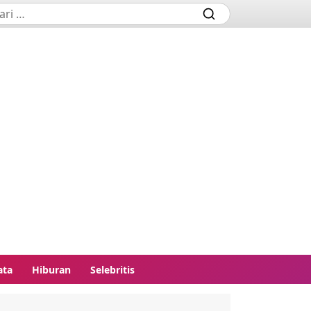
ata
Hiburan
Selebritis