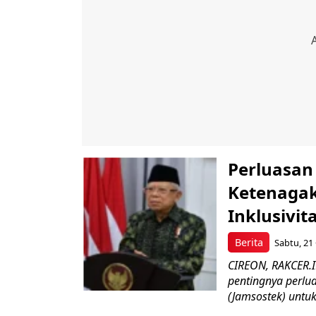
Perluasan
Ketenagak
Inklusivit
Berita
Sabtu, 21 
CIREON, RAKCER.I
pentingnya perlu
(Jamsostek) untu