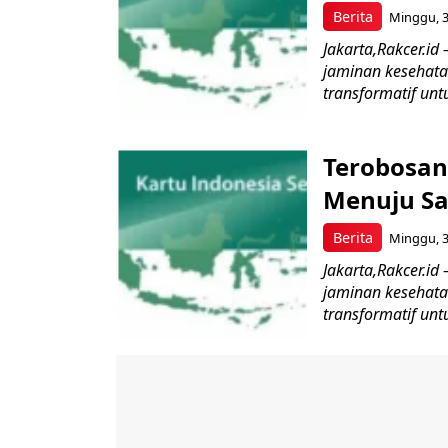
Berita
Minggu, 3
Jakarta,Rakcer.i
jaminan kesehat
transformatif unt
Terobosan
Menuju Sat
Berita
Minggu, 3
Jakarta,Rakcer.i
jaminan kesehat
transformatif unt