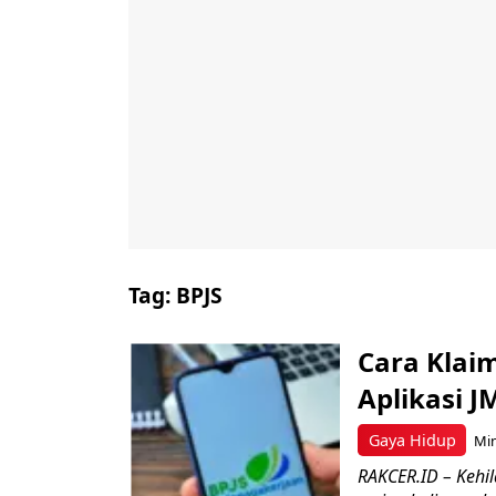
Tag:
BPJS
Cara Klai
Aplikasi J
Gaya Hidup
Min
RAKCER.ID – Kehi