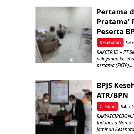
Pertama di
Pratama’ R
Peserta BP
Kesehatan
Sela
RAKCER.ID – PT S
pelayanan keseha
pertama (FKTP)...
BPJS Kese
ATR/BPN
Cirebon
Rabu, 2
RAKYATCIREBON.ID,
Indonesia Nomor 
Jaminan Kesehatan