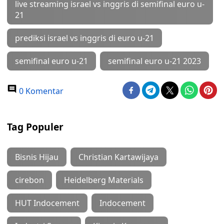
live streaming israel vs inggris di semifinal euro u-
21
prediksi israel vs inggris di euro u-21
semifinal euro u-21
semifinal euro u-21 2023
0 Komentar
Tag Populer
Bisnis Hijau
Christian Kartawijaya
cirebon
Heidelberg Materials
HUT Indocement
Indocement