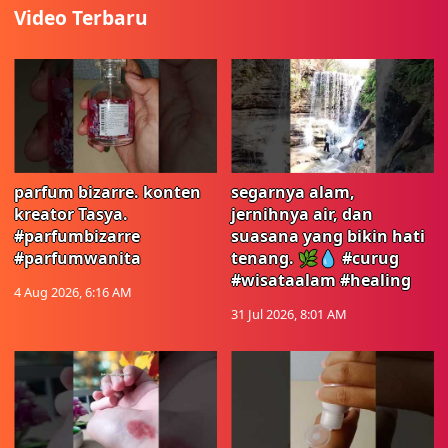
Video Terbaru
parfum bizarre. konten
segarnya alam,
kreator Tasya.
jernihnya air, dan
#parfumbizarre
suasana yang bikin hati
#parfumwanita
tenang. 🌿💧 #curug
#wisataalam #healing
4 Aug 2026, 6:16 AM
31 Jul 2026, 8:01 AM