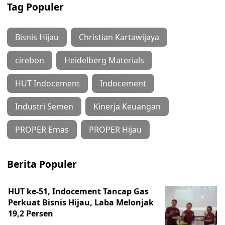
Tag Populer
Bisnis Hijau
Christian Kartawijaya
cirebon
Heidelberg Materials
HUT Indocement
Indocement
Industri Semen
Kinerja Keuangan
PROPER Emas
PROPER Hijau
Berita Populer
HUT ke-51, Indocement Tancap Gas
Perkuat Bisnis Hijau, Laba Melonjak
19,2 Persen