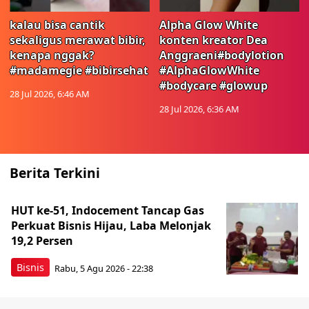
kalau bisa cantik
Alpha Glow White
sekaligus merawat bibir,
konten kreator Dea
kenapa nggak?
Anggraeni#bodylotion
#madamegie #bibirsehat
#AlphaGlowWhite
#bodycare #glowup
28 Jul 2026, 6:46 AM
28 Jul 2026, 6:36 AM
Berita Terkini
HUT ke-51, Indocement Tancap Gas
Perkuat Bisnis Hijau, Laba Melonjak
19,2 Persen
Bisnis
Rabu, 5 Agu 2026 - 22:38