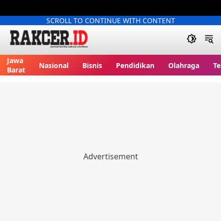
SCROLL TO CONTINUE WITH CONTENT
Jawa
Nasional
Bisnis
Pendidikan
Olahraga
Te
Barat