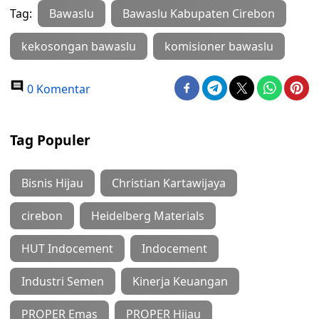
Tag:
Bawaslu
Bawaslu Kabupaten Cirebon
kekosongan bawaslu
komisioner bawaslu
0 Komentar
Tag Populer
Bisnis Hijau
Christian Kartawijaya
cirebon
Heidelberg Materials
HUT Indocement
Indocement
Industri Semen
Kinerja Keuangan
PROPER Emas
PROPER Hijau