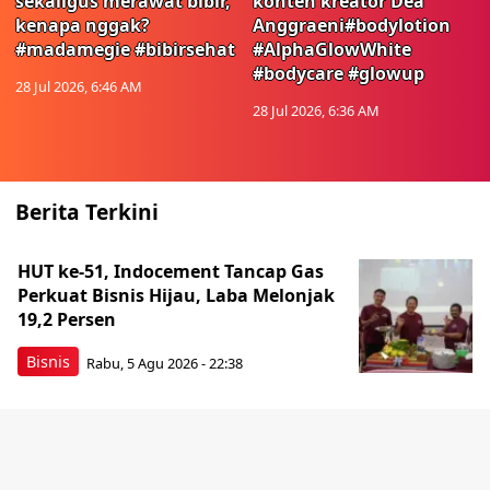
sekaligus merawat bibir,
konten kreator Dea
kenapa nggak?
Anggraeni#bodylotion
#madamegie #bibirsehat
#AlphaGlowWhite
#bodycare #glowup
28 Jul 2026, 6:46 AM
28 Jul 2026, 6:36 AM
Berita Terkini
HUT ke-51, Indocement Tancap Gas
Perkuat Bisnis Hijau, Laba Melonjak
19,2 Persen
Bisnis
Rabu, 5 Agu 2026 - 22:38