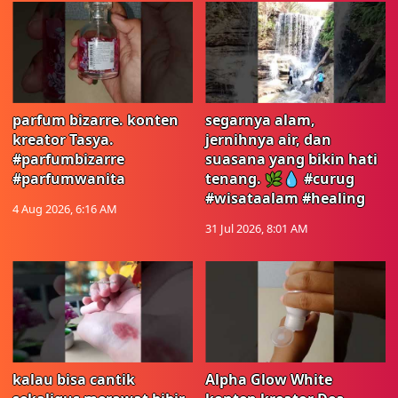
parfum bizarre. konten
segarnya alam,
kreator Tasya.
jernihnya air, dan
#parfumbizarre
suasana yang bikin hati
#parfumwanita
tenang. 🌿💧 #curug
#wisataalam #healing
4 Aug 2026, 6:16 AM
31 Jul 2026, 8:01 AM
kalau bisa cantik
Alpha Glow White