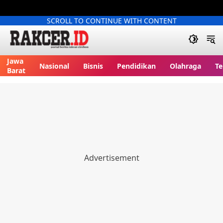
SCROLL TO CONTINUE WITH CONTENT
Jawa
Nasional
Bisnis
Pendidikan
Olahraga
Te
Barat