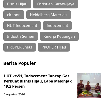
Bisnis Hijau
Christian Kartawijaya
cirebon
Heidelberg Materials
HUT Indocement
Indocement
Industri Semen
Kinerja Keuangan
PROPER Emas
PROPER Hijau
Berita Populer
HUT ke-51, Indocement Tancap Gas
Perkuat Bisnis Hijau, Laba Melonjak
19,2 Persen
5 Agustus 2026