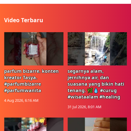
Video Terbaru
parfum bizarre. konten
segarnya alam,
kreator Tasya.
jernihnya air, dan
#parfumbizarre
suasana yang bikin hati
#parfumwanita
tenang. 🌿💧 #curug
#wisataalam #healing
4 Aug 2026, 6:16 AM
31 Jul 2026, 8:01 AM