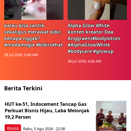
kalau bisa cantik
Alpha Glow White
sekaligus merawat bibir,
konten kreator Dea
kenapa nggak?
Anggraeni#bodylotion
#madamegie #bibirsehat
#AlphaGlowWhite
#bodycare #glowup
28 Jul 2026, 6:46 AM
28 Jul 2026, 6:36 AM
Berita Terkini
HUT ke-51, Indocement Tancap Gas
Perkuat Bisnis Hijau, Laba Melonjak
19,2 Persen
Bisnis
Rabu, 5 Agu 2026 - 22:38