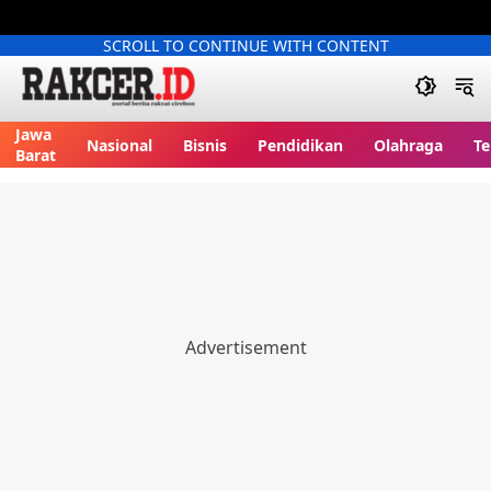
SCROLL TO CONTINUE WITH CONTENT
Jawa
Nasional
Bisnis
Pendidikan
Olahraga
Te
Barat