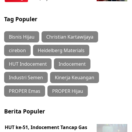
Tag Populer
Bisnis Hijau
Christian Kartawijaya
cirebon
Heidelberg Materials
HUT Indocement
Indocement
Industri Semen
Kinerja Keuangan
PROPER Emas
PROPER Hijau
Berita Populer
HUT ke-51, Indocement Tancap Gas