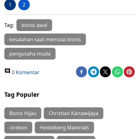
1
2
Tag:
bisnis awal
kesalahan saat memulai bisnis
pengusaha muda
0 Komentar
Tag Populer
Bisnis Hijau
Christian Kartawijaya
cirebon
Heidelberg Materials