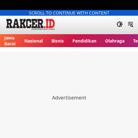
SCROLL TO CONTINUE WITH CONTENT
Jawa
Nasional
Bisnis
Pendidikan
Olahraga
Te
Barat