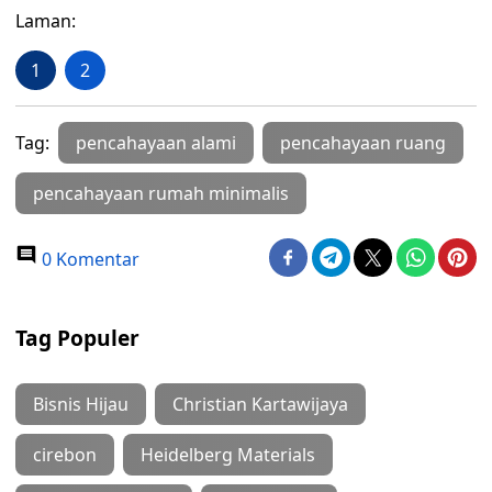
Laman:
1
2
Tag:
pencahayaan alami
pencahayaan ruang
pencahayaan rumah minimalis
0 Komentar
Tag Populer
Bisnis Hijau
Christian Kartawijaya
cirebon
Heidelberg Materials