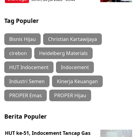
Tag Populer
Bisnis Hijau
Christian Kartawijaya
cirebon
Heidelberg Materials
HUT Indocement
Indocement
Industri Semen
Kinerja Keuangan
PROPER Emas
PROPER Hijau
Berita Populer
HUT ke-51, Indocement Tancap Gas