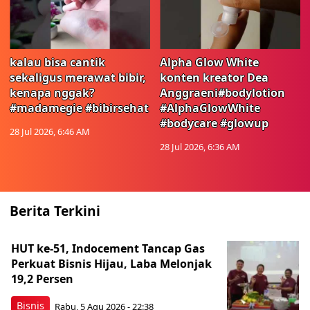
kalau bisa cantik
Alpha Glow White
sekaligus merawat bibir,
konten kreator Dea
kenapa nggak?
Anggraeni#bodylotion
#madamegie #bibirsehat
#AlphaGlowWhite
#bodycare #glowup
28 Jul 2026, 6:46 AM
28 Jul 2026, 6:36 AM
Berita Terkini
HUT ke-51, Indocement Tancap Gas
Perkuat Bisnis Hijau, Laba Melonjak
19,2 Persen
Bisnis
Rabu, 5 Agu 2026 - 22:38