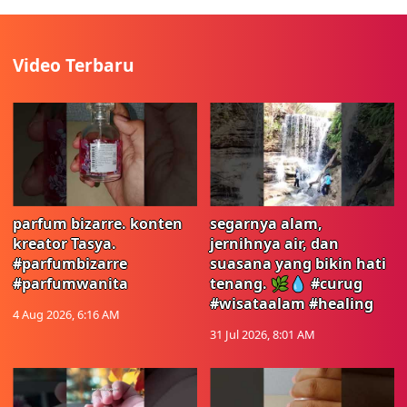
Video Terbaru
parfum bizarre. konten
segarnya alam,
kreator Tasya.
jernihnya air, dan
#parfumbizarre
suasana yang bikin hati
#parfumwanita
tenang. 🌿💧 #curug
#wisataalam #healing
4 Aug 2026, 6:16 AM
31 Jul 2026, 8:01 AM