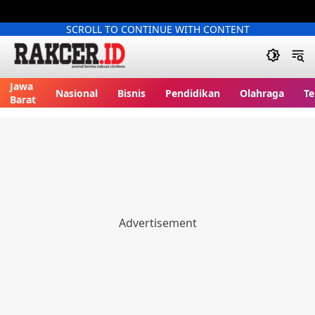
SCROLL TO CONTINUE WITH CONTENT
Jawa
Nasional
Bisnis
Pendidikan
Olahraga
Te
Barat