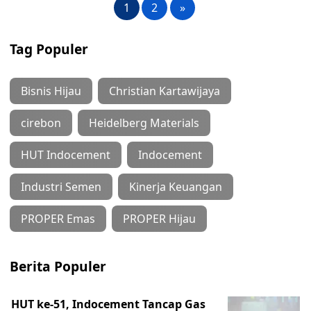
1
2
»
Tag Populer
Bisnis Hijau
Christian Kartawijaya
cirebon
Heidelberg Materials
HUT Indocement
Indocement
Industri Semen
Kinerja Keuangan
PROPER Emas
PROPER Hijau
Berita Populer
HUT ke-51, Indocement Tancap Gas