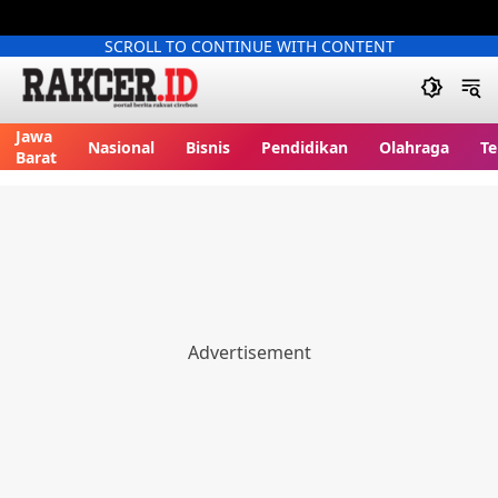
SCROLL TO CONTINUE WITH CONTENT
Jawa
Nasional
Bisnis
Pendidikan
Olahraga
Te
Barat