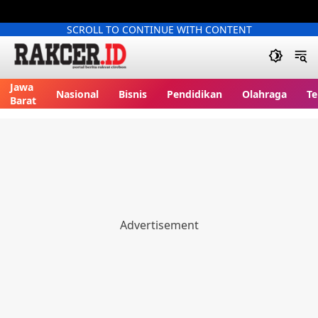
SCROLL TO CONTINUE WITH CONTENT
Jawa
Nasional
Bisnis
Pendidikan
Olahraga
Te
Barat