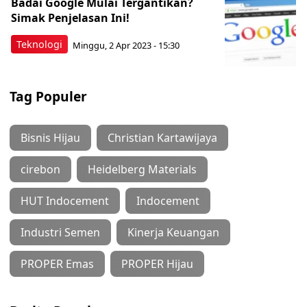
Badai Google Mulai Tergantikan?
Simak Penjelasan Ini!
Teknologi
Minggu, 2 Apr 2023 - 15:30
Tag Populer
Bisnis Hijau
Christian Kartawijaya
cirebon
Heidelberg Materials
HUT Indocement
Indocement
Industri Semen
Kinerja Keuangan
PROPER Emas
PROPER Hijau