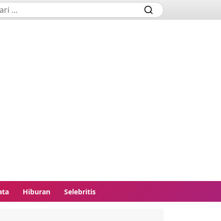
ata
Hiburan
Selebritis