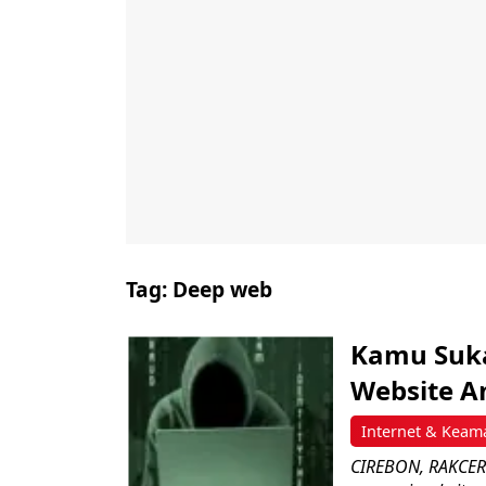
Tag:
Deep web
Kamu Suka
Website A
Internet & Keam
CIREBON, RAKCER.