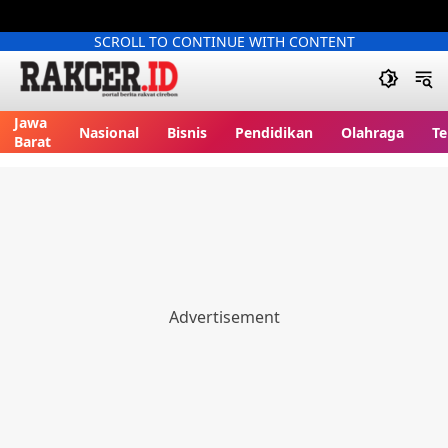
SCROLL TO CONTINUE WITH CONTENT
Jawa
Nasional
Bisnis
Pendidikan
Olahraga
Te
Barat