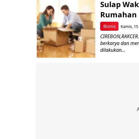
Sulap Wak
Rumahan 
Bisnis
Kamis, 15
CIREBON,RAKCER.I
berkarya dan men
dilakukan...