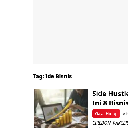
Tag:
Ide Bisnis
Side Hust
Ini 8 Bisn
Gaya Hidup
Min
CIREBON, RAKCER.I