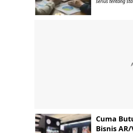
serius tentang stab
Cuma Butuh
Bisnis AR