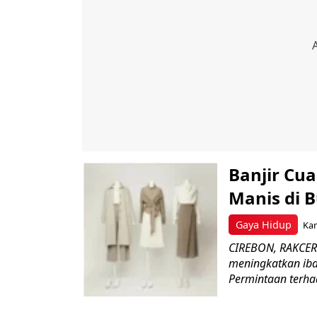
Banjir Cua
Manis di 
Gaya Hidup
Kam
CIREBON, RAKCER
meningkatkan iba
Permintaan terha