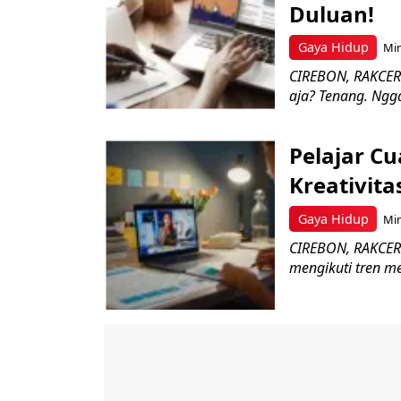
Duluan!
Gaya Hidup
Min
CIREBON, RAKCER.I
aja? Tenang. Ngga
Pelajar Cu
Kreativita
Gaya Hidup
Min
CIREBON, RAKCER.
mengikuti tren me