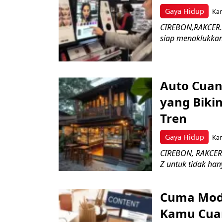
Gaya Hidup
Kam
CIREBON,RAKCER.I
siap menaklukkann
Auto Cuan 
yang Biki
Tren
Gaya Hidup
Kam
CIREBON, RAKCER
Z untuk tidak han
Cuma Modal
Kamu Cuan