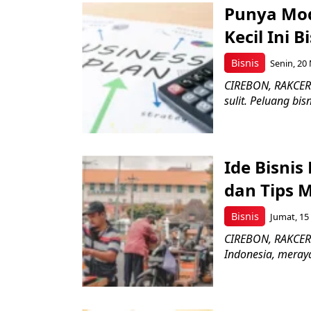
Punya Mod
Kecil Ini B
Bisnis
Senin, 20 
CIREBON, RAKCER.I
sulit. Peluang bi
Ide Bisni
dan Tips 
Bisnis
Jumat, 15
CIREBON, RAKCER.I
Indonesia, meray