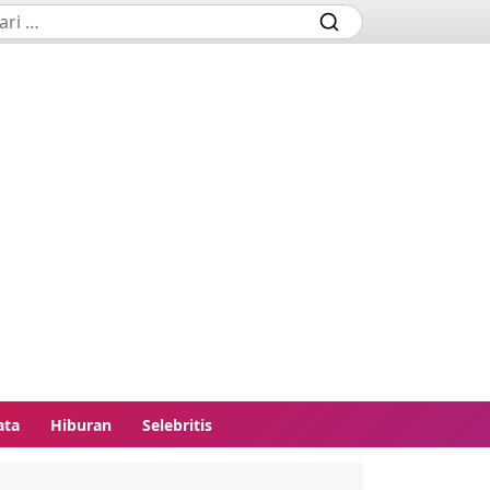
ata
Hiburan
Selebritis