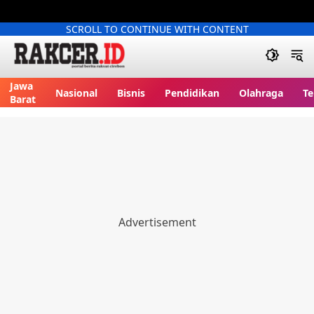
SCROLL TO CONTINUE WITH CONTENT
Jawa
Nasional
Bisnis
Pendidikan
Olahraga
Te
Barat