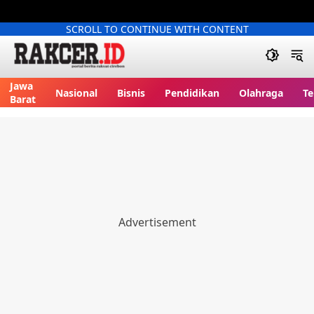
SCROLL TO CONTINUE WITH CONTENT
Jawa
Nasional
Bisnis
Pendidikan
Olahraga
Te
Barat