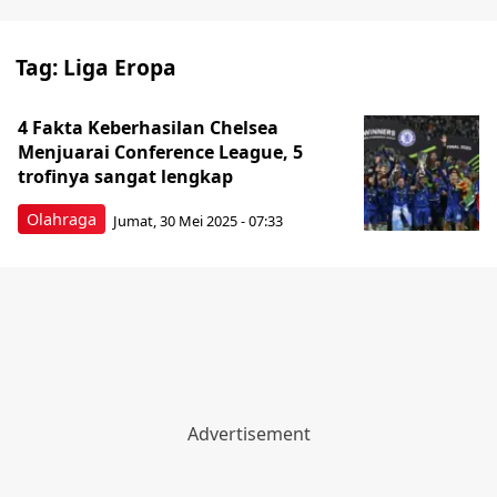
Tag:
Liga Eropa
4 Fakta Keberhasilan Chelsea
Menjuarai Conference League, 5
trofinya sangat lengkap
Olahraga
Jumat, 30 Mei 2025 - 07:33