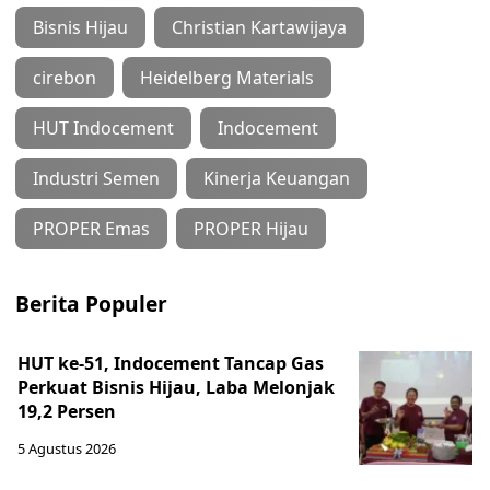
Bisnis Hijau
Christian Kartawijaya
cirebon
Heidelberg Materials
HUT Indocement
Indocement
Industri Semen
Kinerja Keuangan
PROPER Emas
PROPER Hijau
Berita Populer
HUT ke-51, Indocement Tancap Gas
Perkuat Bisnis Hijau, Laba Melonjak
19,2 Persen
5 Agustus 2026