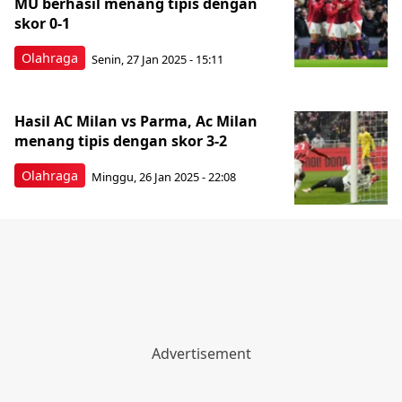
MU berhasil menang tipis dengan
skor 0-1
Olahraga
Senin, 27 Jan 2025 - 15:11
Hasil AC Milan vs Parma, Ac Milan
menang tipis dengan skor 3-2
Olahraga
Minggu, 26 Jan 2025 - 22:08