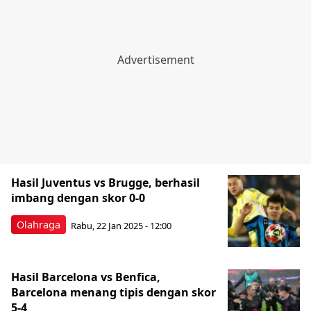
Hasil Juventus vs Brugge, berhasil
imbang dengan skor 0-0
Olahraga
Rabu, 22 Jan 2025 - 12:00
Hasil Barcelona vs Benfica,
Barcelona menang tipis dengan skor
5-4