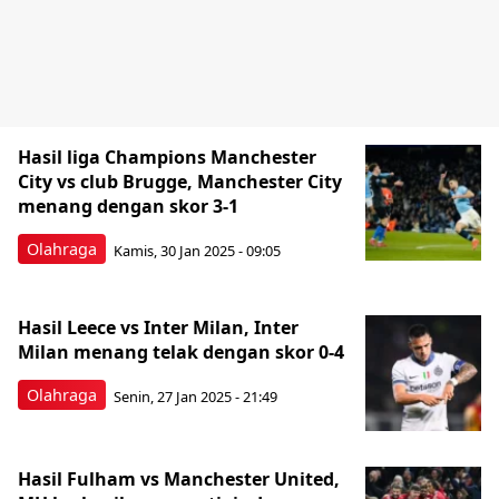
Hasil liga Champions Manchester
City vs club Brugge, Manchester City
menang dengan skor 3-1
Olahraga
Kamis, 30 Jan 2025 - 09:05
Hasil Leece vs Inter Milan, Inter
Milan menang telak dengan skor 0-4
Olahraga
Senin, 27 Jan 2025 - 21:49
Hasil Fulham vs Manchester United,