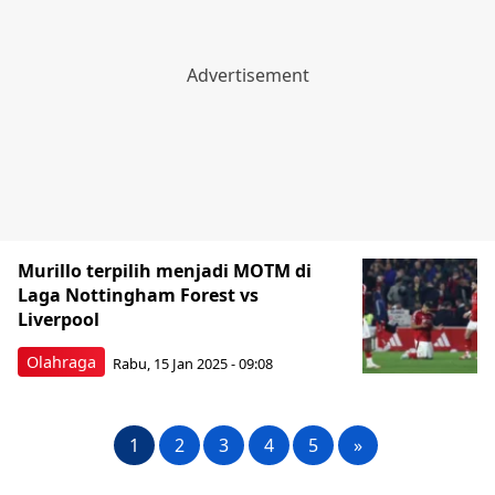
Murillo terpilih menjadi MOTM di
Laga Nottingham Forest vs
Liverpool
Olahraga
Rabu, 15 Jan 2025 - 09:08
1
2
3
4
5
»