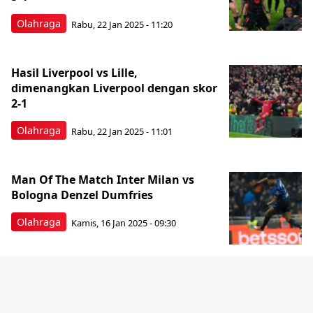
Olahraga
Rabu, 22 Jan 2025 - 11:20
Hasil Liverpool vs Lille,
dimenangkan Liverpool dengan skor
2-1
Olahraga
Rabu, 22 Jan 2025 - 11:01
Man Of The Match Inter Milan vs
Bologna Denzel Dumfries
Olahraga
Kamis, 16 Jan 2025 - 09:30