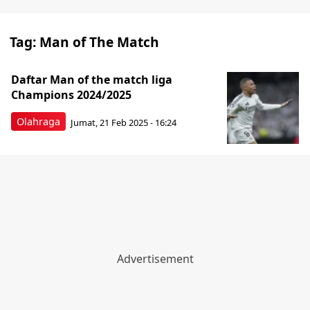
Tag:
Man of The Match
Daftar Man of the match liga
Champions 2024/2025
Olahraga
Jumat, 21 Feb 2025 - 16:24