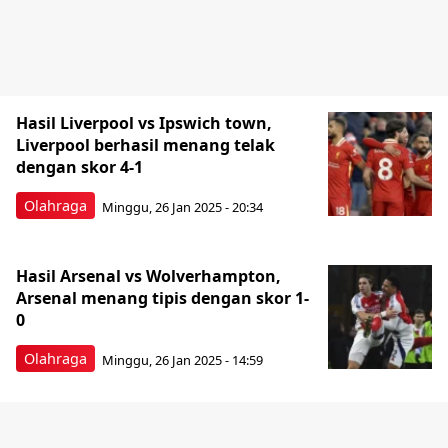
Hasil Liverpool vs Ipswich town,
Liverpool berhasil menang telak
dengan skor 4-1
Olahraga
Minggu, 26 Jan 2025 - 20:34
Hasil Arsenal vs Wolverhampton,
Arsenal menang tipis dengan skor 1-
0
Olahraga
Minggu, 26 Jan 2025 - 14:59