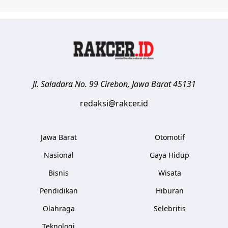
Jl. Saladara No. 99
Cirebon
,
Jawa Barat
45131
redaksi@rakcer.id
Jawa Barat
Otomotif
Nasional
Gaya Hidup
Bisnis
Wisata
Pendidikan
Hiburan
Olahraga
Selebritis
Teknologi