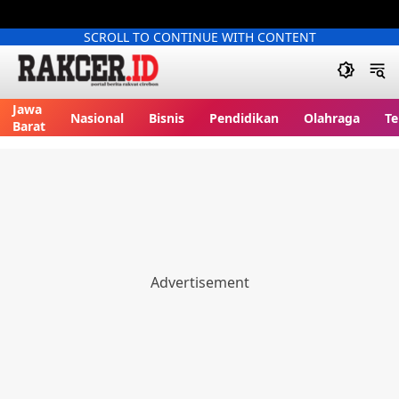
SCROLL TO CONTINUE WITH CONTENT
Jawa
Nasional
Bisnis
Pendidikan
Olahraga
Te
Barat