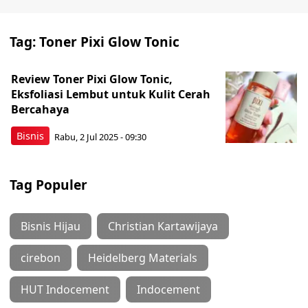
Tag:
Toner Pixi Glow Tonic
Review Toner Pixi Glow Tonic,
Eksfoliasi Lembut untuk Kulit Cerah
Bercahaya
Bisnis
Rabu, 2 Jul 2025 - 09:30
Tag Populer
Bisnis Hijau
Christian Kartawijaya
cirebon
Heidelberg Materials
HUT Indocement
Indocement