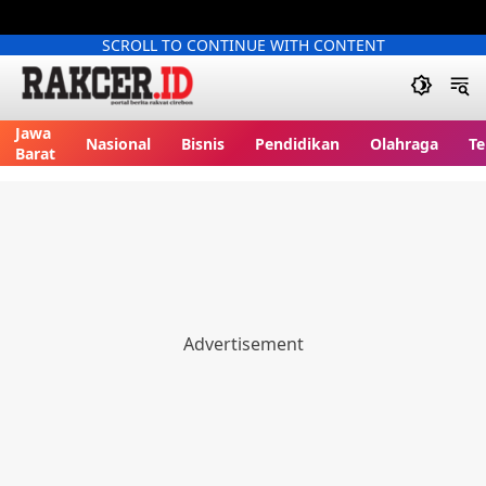
SCROLL TO CONTINUE WITH CONTENT
Jawa
Nasional
Bisnis
Pendidikan
Olahraga
Te
Barat