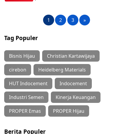
1
2
3
»
Tag Populer
Bisnis Hijau
Christian Kartawijaya
cirebon
Heidelberg Materials
HUT Indocement
Indocement
Industri Semen
Kinerja Keuangan
PROPER Emas
PROPER Hijau
Berita Populer