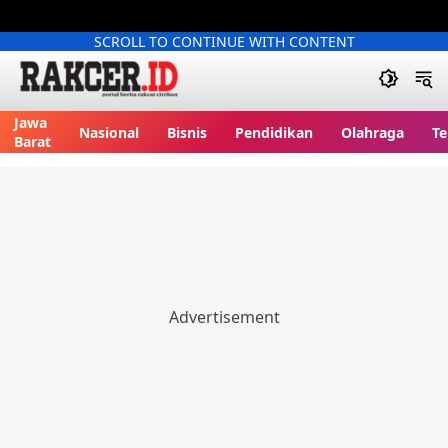
SCROLL TO CONTINUE WITH CONTENT
Jawa
Nasional
Bisnis
Pendidikan
Olahraga
Te
Barat