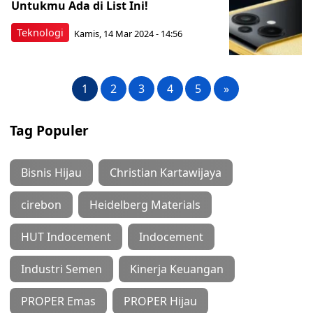
Untukmu Ada di List Ini!
Teknologi
Kamis, 14 Mar 2024 - 14:56
1
2
3
4
5
»
Tag Populer
Bisnis Hijau
Christian Kartawijaya
cirebon
Heidelberg Materials
HUT Indocement
Indocement
Industri Semen
Kinerja Keuangan
PROPER Emas
PROPER Hijau