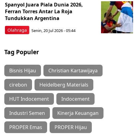
Spanyol Juara Piala Dunia 2026,
Ferran Torres Antar La Roja
Tundukkan Argentina
Olahraga
Senin, 20 Jul 2026 - 05:44
Tag Populer
Bisnis Hijau
Christian Kartawijaya
cirebon
Heidelberg Materials
HUT Indocement
Indocement
Industri Semen
Kinerja Keuangan
PROPER Emas
PROPER Hijau