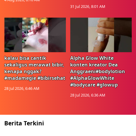
31 Jul 2026, 8:01 AM
kalau bisa cantik
Alpha Glow White
sekaligus merawat bibir,
konten kreator Dea
kenapa nggak?
Anggraeni#bodylotion
#madamegie #bibirsehat
#AlphaGlowWhite
#bodycare #glowup
28 Jul 2026, 6:46 AM
28 Jul 2026, 6:36 AM
Berita Terkini