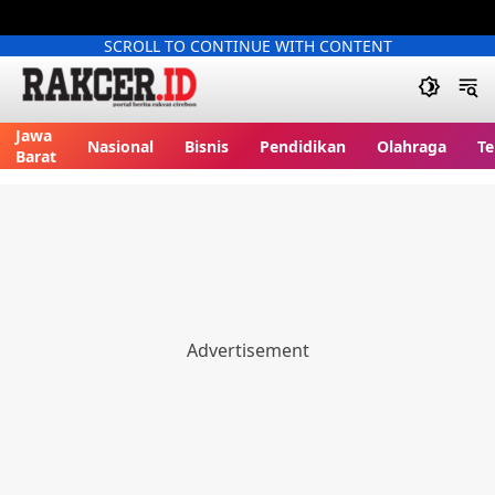
SCROLL TO CONTINUE WITH CONTENT
Jawa
Nasional
Bisnis
Pendidikan
Olahraga
Te
Barat