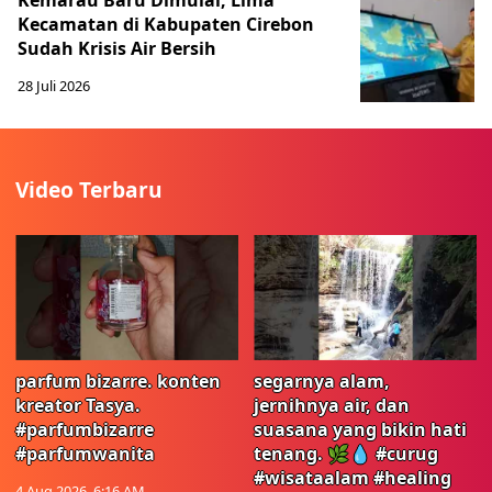
Kemarau Baru Dimulai, Lima
Kecamatan di Kabupaten Cirebon
Sudah Krisis Air Bersih
28 Juli 2026
Video Terbaru
parfum bizarre. konten
segarnya alam,
kreator Tasya.
jernihnya air, dan
#parfumbizarre
suasana yang bikin hati
#parfumwanita
tenang. 🌿💧 #curug
#wisataalam #healing
4 Aug 2026, 6:16 AM