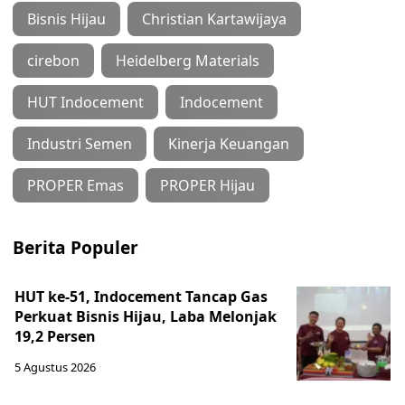
Bisnis Hijau
Christian Kartawijaya
cirebon
Heidelberg Materials
HUT Indocement
Indocement
Industri Semen
Kinerja Keuangan
PROPER Emas
PROPER Hijau
Berita Populer
HUT ke-51, Indocement Tancap Gas
Perkuat Bisnis Hijau, Laba Melonjak
19,2 Persen
5 Agustus 2026