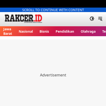
SCROLL TO CONTINUE WITH CONTENT
Jawa
Nasional
Bisnis
Pendidikan
Olahraga
Te
Barat