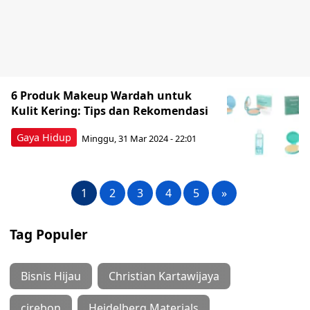
6 Produk Makeup Wardah untuk
Kulit Kering: Tips dan Rekomendasi
Gaya Hidup
Minggu, 31 Mar 2024 - 22:01
1
2
3
4
5
»
Tag Populer
Bisnis Hijau
Christian Kartawijaya
cirebon
Heidelberg Materials