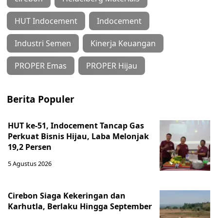
HUT Indocement
Indocement
Industri Semen
Kinerja Keuangan
PROPER Emas
PROPER Hijau
Berita Populer
HUT ke-51, Indocement Tancap Gas
Perkuat Bisnis Hijau, Laba Melonjak
19,2 Persen
5 Agustus 2026
Cirebon Siaga Kekeringan dan
Karhutla, Berlaku Hingga September