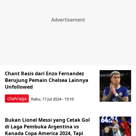
Chant Rasis dari Enzo Fernandez
Berujung Pemain Chelsea Lainnya
Unfollowed
Olahraga
Rabu, 17 Jul 2024 - 15:10
Bukan Lionel Messi yang Cetak Gol
di Laga Pembuka Argentina vs
Kanada Copa America 2024, Tapi