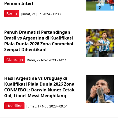
Pemain Inter!
Berita
Jumat, 21 Jun 2024 - 13:33
Penuh Dramatis! Pertandingan
Brasil vs Argentina di Kualifikasi
Piala Dunia 2026 Zona Conmebol
Sempat Dihentikan!
Olahraga
Rabu, 22 Nov 2023 - 14:11
Hasil Argentina vs Uruguay di
Kualifikasi Piala Dunia 2026 Zona
CONMEBOL: Darwin Nunez Cetak
Gol, Lionel Messi Menghilang
Headline
Jumat, 17 Nov 2023 - 09:54