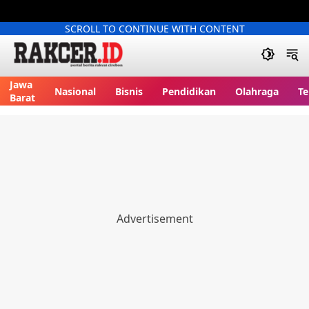
SCROLL TO CONTINUE WITH CONTENT
Jawa
Nasional
Bisnis
Pendidikan
Olahraga
Te
Barat