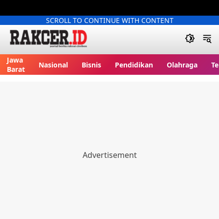
SCROLL TO CONTINUE WITH CONTENT
Jawa
Nasional
Bisnis
Pendidikan
Olahraga
Te
Barat