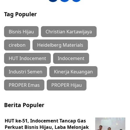
Tag Populer
Bisnis Hijau
Christian Kartawijaya
cirebon
Heidelberg Materials
HUT Indocement
Indocement
Industri Semen
Kinerja Keuangan
PROPER Emas
PROPER Hijau
Berita Populer
HUT ke-51, Indocement Tancap Gas
Perkuat Bisnis Hijau, Laba Melonjak