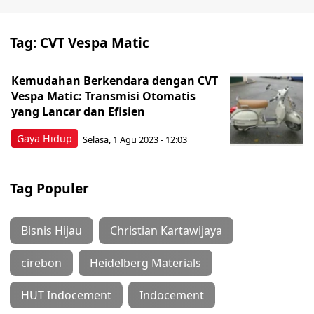
Tag:
CVT Vespa Matic
Kemudahan Berkendara dengan CVT
Vespa Matic: Transmisi Otomatis
yang Lancar dan Efisien
Gaya Hidup
Selasa, 1 Agu 2023 - 12:03
Tag Populer
Bisnis Hijau
Christian Kartawijaya
cirebon
Heidelberg Materials
HUT Indocement
Indocement