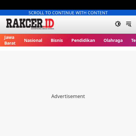
SCROLL TO CONTINUE WITH CONTENT
Jawa
Nasional
Bisnis
Pendidikan
Olahraga
Te
Barat