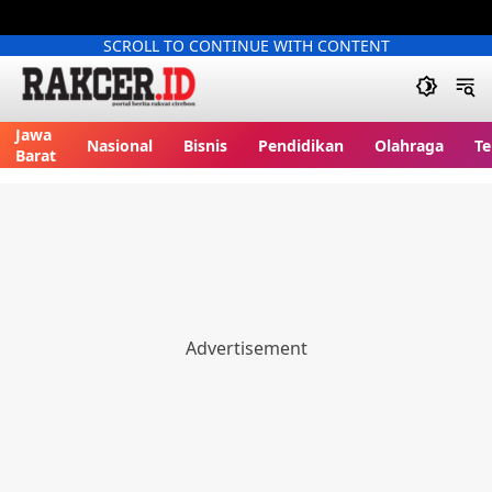
SCROLL TO CONTINUE WITH CONTENT
Jawa
Nasional
Bisnis
Pendidikan
Olahraga
Te
Barat