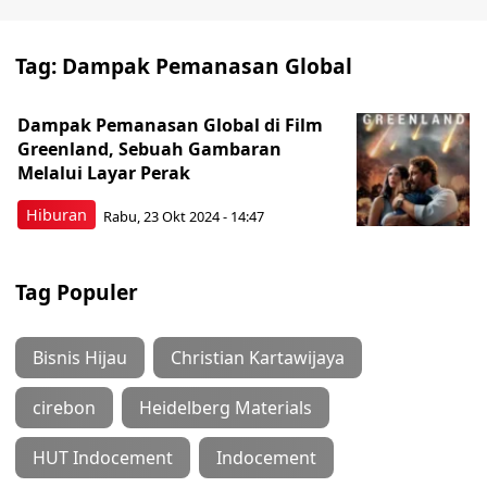
Tag:
Dampak Pemanasan Global
Dampak Pemanasan Global di Film
Greenland, Sebuah Gambaran
Melalui Layar Perak
Hiburan
Rabu, 23 Okt 2024 - 14:47
Tag Populer
Bisnis Hijau
Christian Kartawijaya
cirebon
Heidelberg Materials
HUT Indocement
Indocement