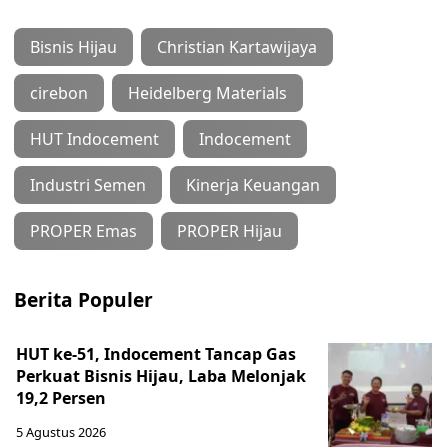
Bisnis Hijau
Christian Kartawijaya
cirebon
Heidelberg Materials
HUT Indocement
Indocement
Industri Semen
Kinerja Keuangan
PROPER Emas
PROPER Hijau
Berita Populer
HUT ke-51, Indocement Tancap Gas
Perkuat Bisnis Hijau, Laba Melonjak
19,2 Persen
5 Agustus 2026