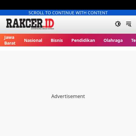
SCROLL TO CONTINUE WITH CONTENT
Jawa
Nasional
Bisnis
Pendidikan
Olahraga
Te
Barat