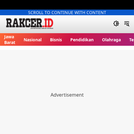
SCROLL TO CONTINUE WITH CONTENT
Jawa
Nasional
Bisnis
Pendidikan
Olahraga
Te
Barat