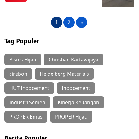
1
2
»
Tag Populer
Bisnis Hijau
Christian Kartawijaya
cirebon
Heidelberg Materials
HUT Indocement
Indocement
Industri Semen
Kinerja Keuangan
PROPER Emas
PROPER Hijau
Berita Populer