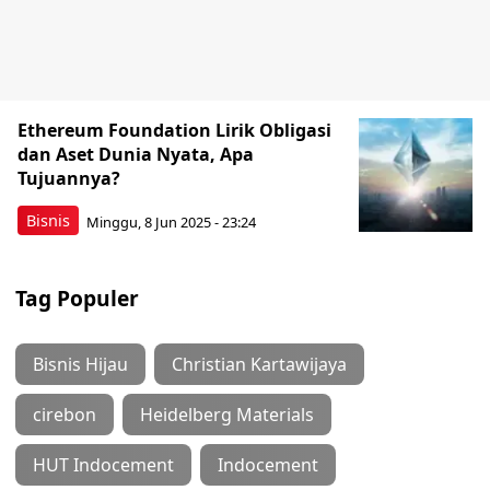
Ethereum Foundation Lirik Obligasi
dan Aset Dunia Nyata, Apa
Tujuannya?
Bisnis
Minggu, 8 Jun 2025 - 23:24
Tag Populer
Bisnis Hijau
Christian Kartawijaya
cirebon
Heidelberg Materials
HUT Indocement
Indocement