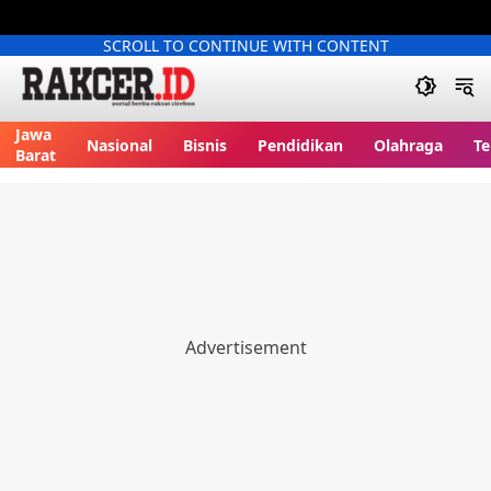
SCROLL TO CONTINUE WITH CONTENT
Jawa
Nasional
Bisnis
Pendidikan
Olahraga
Te
Barat