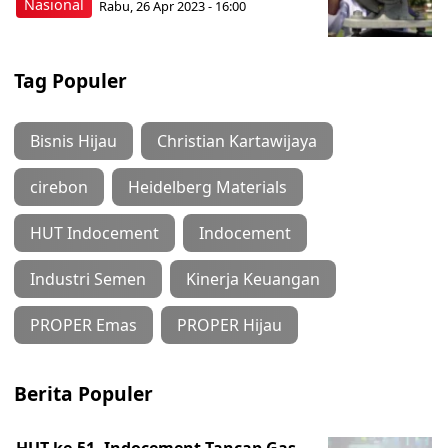
Nasional
Rabu, 26 Apr 2023 - 16:00
Tag Populer
Bisnis Hijau
Christian Kartawijaya
cirebon
Heidelberg Materials
HUT Indocement
Indocement
Industri Semen
Kinerja Keuangan
PROPER Emas
PROPER Hijau
Berita Populer