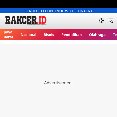
SCROLL TO CONTINUE WITH CONTENT
Jawa
Nasional
Bisnis
Pendidikan
Olahraga
Te
Barat