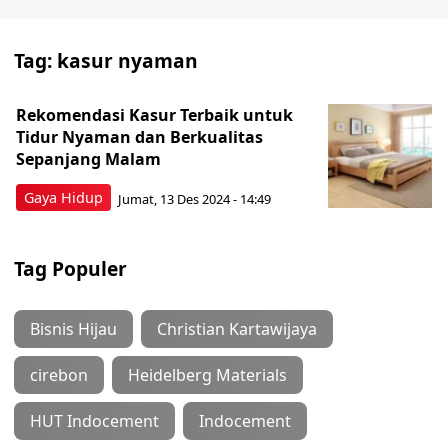
Tag:
kasur nyaman
Rekomendasi Kasur Terbaik untuk
Tidur Nyaman dan Berkualitas
Sepanjang Malam
Gaya Hidup
Jumat, 13 Des 2024 - 14:49
Tag Populer
Bisnis Hijau
Christian Kartawijaya
cirebon
Heidelberg Materials
HUT Indocement
Indocement