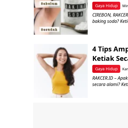
Gaya Hidup
Min
CIREBON, RAKCER.
baking soda? Keti
4 Tips A
Ketiak Se
Gaya Hidup
Kam
RAKCER.ID – Apak
secara alami? Ket