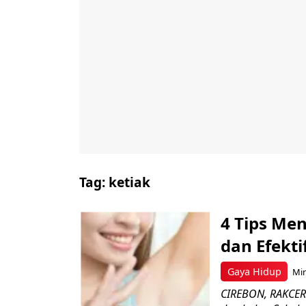
Tag:
ketiak
4 Tips Me
dan Efektif
Gaya Hidup
Min
CIREBON, RAKCER.I