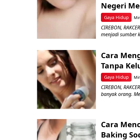
Negeri Me
Gaya Hidup
Min
CIREBON, RAKCER.
menjadi sumber k
Cara Meng
Tanpa Kel
Gaya Hidup
Min
CIREBON, RAKCER
banyak orang. Me
Cara Menc
Baking So