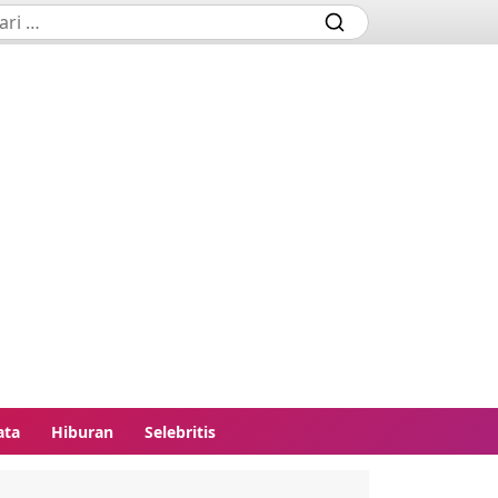
ata
Hiburan
Selebritis