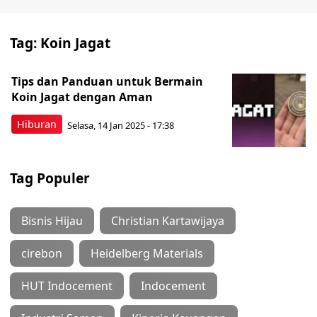
Tag:
Koin Jagat
Tips dan Panduan untuk Bermain
Koin Jagat dengan Aman
Hiburan
Selasa, 14 Jan 2025 - 17:38
Tag Populer
Bisnis Hijau
Christian Kartawijaya
cirebon
Heidelberg Materials
HUT Indocement
Indocement