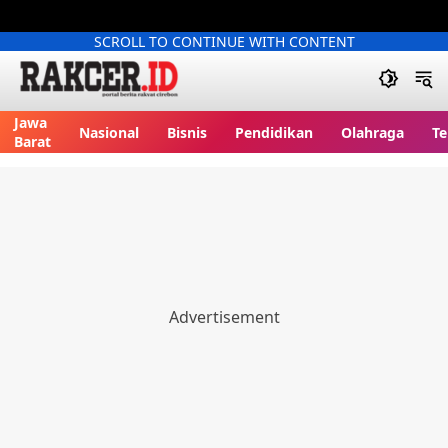
SCROLL TO CONTINUE WITH CONTENT
Jawa
Nasional
Bisnis
Pendidikan
Olahraga
Te
Barat