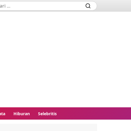
ata
Hiburan
Selebritis