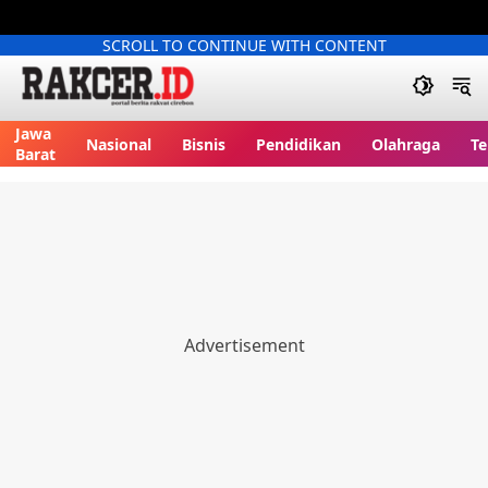
SCROLL TO CONTINUE WITH CONTENT
Jawa
Nasional
Bisnis
Pendidikan
Olahraga
Te
Barat