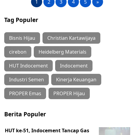
1
2
3
4
5
»
Tag Populer
Bisnis Hijau
Christian Kartawijaya
cirebon
Heidelberg Materials
HUT Indocement
Indocement
Industri Semen
Kinerja Keuangan
PROPER Emas
PROPER Hijau
Berita Populer
HUT ke-51, Indocement Tancap Gas